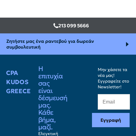
213 099 5666
Ζητήστε μας ένα ραντεβού για δωρεάν
συμβουλευτική
Η
Μην χάσετε τα
CPA
επιτυχία
νέα μας!
KUDOS
Εγγραφείτε στο
σας
Newsletter!
είναι
GREECE
δέσμευσή
μας.
Κάθε
βήμα,
Εγγραφή
μαζί.
Ελεγκτική