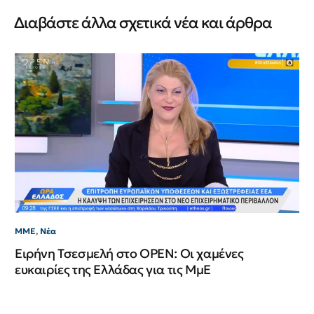
Διαβάστε άλλα σχετικά νέα και άρθρα
ΜΜ
Γι
φό
ΜΜΕ
,
Νέα
Ειρήνη Τσεσμελή στο OPEN: Οι χαμένες
ευκαιρίες της Ελλάδας για τις ΜμΕ