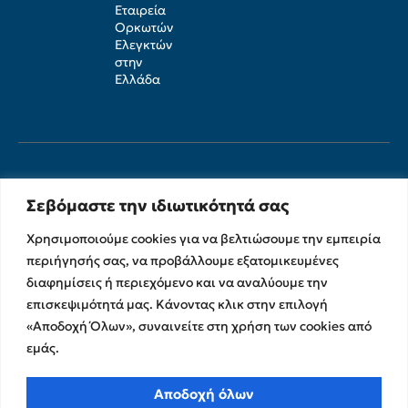
Εταιρεία
Ορκωτών
Ελεγκτών
στην
Ελλάδα
Σεβόμαστε την ιδιωτικότητά σας
Χρησιμοποιούμε cookies για να βελτιώσουμε την εμπειρία
περιήγησής σας, να προβάλλουμε εξατομικευμένες
διαφημίσεις ή περιεχόμενο και να αναλύουμε την
Υπηρεσίες
Σχετικά με εμάς
επισκεψιμότητά μας. Κάνοντας κλικ στην επιλογή
Υπηρεσίες Ελέγχου &
Ο Όμιλος
«Αποδοχή Όλων», συναινείτε στη χρήση των cookies από
Διασφάλισης
εμάς.
Η Ομάδα μας
Χρηματοικοικονομικές &
Ευκαιρίες Καριέρας
Συμβουλευτικές Υπηρεσίες
Αποδοχή όλων
Στρατηγικές Συνεργασίες
Υπηρεσίες Ανάπτυξης και