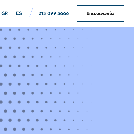
GR
ES
213 099 5666
Επικοινωνία