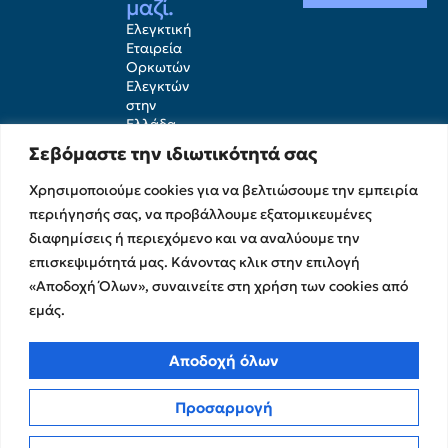
μαζί.
Ελεγκτική
Εταιρεία
Ορκωτών
Ελεγκτών
στην
Ελλάδα
Σεβόμαστε την ιδιωτικότητά σας
Χρησιμοποιούμε cookies για να βελτιώσουμε την εμπειρία
περιήγησής σας, να προβάλλουμε εξατομικευμένες
διαφημίσεις ή περιεχόμενο και να αναλύουμε την
επισκεψιμότητά μας. Κάνοντας κλικ στην επιλογή
«Αποδοχή Όλων», συναινείτε στη χρήση των cookies από
εμάς.
Υπηρεσίες
Σχετικά με εμάς
Αποδοχή όλων
Υπηρεσίες Ελέγχου &
Ο Όμιλος
Προσαρμογή
Διασφάλισης
Η Ομάδα μας
Χρηματοικοικονομικές &
Ευκαιρίες Καριέρας