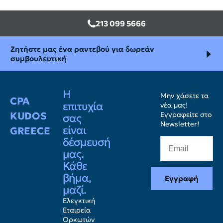
213 099 5666
Ζητήστε μας ένα ραντεβού για δωρεάν
συμβουλευτική
Η
Μην χάσετε τα
CPA
επιτυχία
νέα μας!
KUDOS
Εγγραφείτε στο
σας
Newsletter!
είναι
GREECE
δέσμευσή
μας.
Κάθε
βήμα,
Εγγραφή
μαζί.
Ελεγκτική
Εταιρεία
Ορκωτών