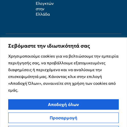
Ελεγκτών
στην
Ελλάδα
Σεβόμαστε την ιδιωτικότητά σας
Χρησιμοποιούμε cookies για να βελτιώσουμε την εμπειρία
περιήγησής σας, να προβάλλουμε εξατομικευμένες
διαφημίσεις ή περιεχόμενο και να αναλύουμε την
επισκεψιμότητά μας. Κάνοντας κλικ στην επιλογή
Υπηρεσίες
Σχετικά με εμάς
«Αποδοχή Όλων», συναινείτε στη χρήση των cookies από
Υπηρεσίες Ελέγχου &
Ο Όμιλος
εμάς.
Διασφάλισης
Η Ομάδα μας
Χρηματοικοικονομικές &
Αποδοχή όλων
Ευκαιρίες Καριέρας
Συμβουλευτικές Υπηρεσίες
Στρατηγικές Συνεργασίες
Υπηρεσίες Ανάπτυξης και
Προσαρμογή
Καινοτομίας
Memberships