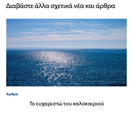
Διαβάστε άλλα σχετικά νέα και άρθρα
Άρ
Εμ
Gr
Άρθρα
Το ευχαριστώ του καλοκαιριού