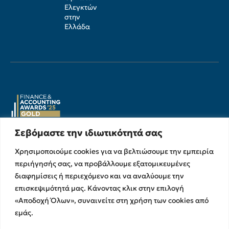
Ελεγκτών
στην
Ελλάδα
Σεβόμαστε την ιδιωτικότητά σας
Υπηρεσίες
Σχετικά με εμάς
Χρησιμοποιούμε cookies για να βελτιώσουμε την εμπειρία
Υπηρεσίες Ελέγχου &
Ο Όμιλος
περιήγησής σας, να προβάλλουμε εξατομικευμένες
Διασφάλισης
διαφημίσεις ή περιεχόμενο και να αναλύουμε την
Η Ομάδα μας
Χρηματοικοικονομικές &
επισκεψιμότητά μας. Κάνοντας κλικ στην επιλογή
Ευκαιρίες Καριέρας
Συμβουλευτικές Υπηρεσίες
«Αποδοχή Όλων», συναινείτε στη χρήση των cookies από
Στρατηγικές Συνεργασίες
Υπηρεσίες Ανάπτυξης και
εμάς.
Καινοτομίας
Memberships