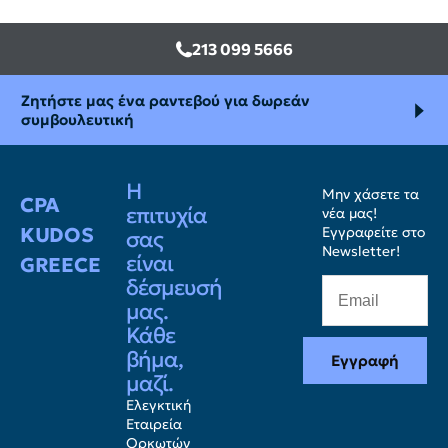
213 099 5666
Ζητήστε μας ένα ραντεβού για δωρεάν
συμβουλευτική
Η
Μην χάσετε τα
CPA
επιτυχία
νέα μας!
KUDOS
Εγγραφείτε στο
σας
Newsletter!
είναι
GREECE
δέσμευσή
μας.
Κάθε
βήμα,
Εγγραφή
μαζί.
Ελεγκτική
Εταιρεία
Ορκωτών