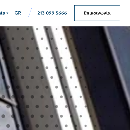
hts
GR
213 099 5666
Επικοινωνία