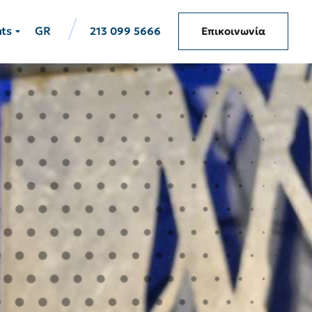
hts
GR
213 099 5666
Επικοινωνία