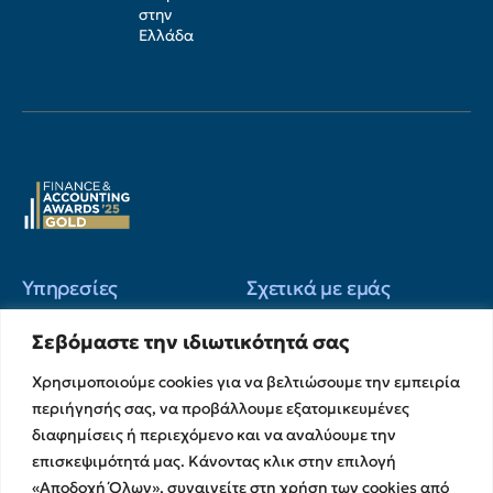
στην
Ελλάδα
Υπηρεσίες
Σχετικά με εμάς
Υπηρεσίες Ελέγχου &
Ο Όμιλος
Σεβόμαστε την ιδιωτικότητά σας
Διασφάλισης
Η Ομάδα μας
Χρηματοικοικονομικές &
Χρησιμοποιούμε cookies για να βελτιώσουμε την εμπειρία
Ευκαιρίες Καριέρας
Συμβουλευτικές Υπηρεσίες
περιήγησής σας, να προβάλλουμε εξατομικευμένες
Στρατηγικές Συνεργασίες
Υπηρεσίες Ανάπτυξης και
διαφημίσεις ή περιεχόμενο και να αναλύουμε την
Καινοτομίας
Memberships
επισκεψιμότητά μας. Κάνοντας κλικ στην επιλογή
Λογιστικές & Φορολογικές
Εκθέσεις Διαφάνειας
«Αποδοχή Όλων», συναινείτε στη χρήση των cookies από