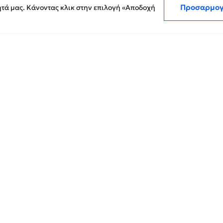
.
Προσαρμο
ητά μας. Κάνοντας κλικ στην επιλογή «Αποδοχή
Εκθέσεις Διαφάνειας
λεγκτών στην Ελλάδα
Επικοινωνία