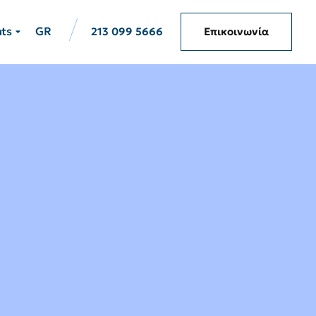
hts
GR
213 099 5666
Επικοινωνία