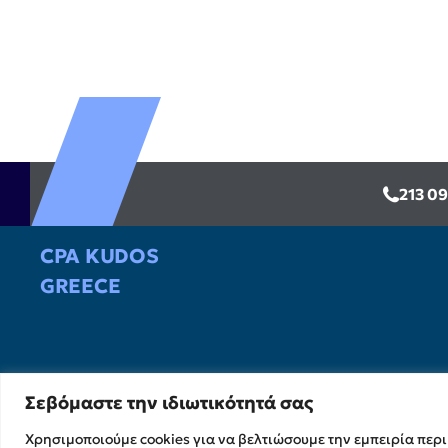
213 0
CPA KUDOS
GREECE
Υπηρεσίες
Υπηρεσίες Ελέγχου &
Διασφάλισης
Χρηματοικοικονομικές &
Συμβουλευτικές Υπηρεσίες
Σεβόμαστε την ιδιωτικότητά σας
Η επιτυχία σας 
Υπηρεσίες Ανάπτυξης και
Χρησιμοποιούμε cookies για να βελτιώσουμε την εμπειρία περ
Καινοτομίας