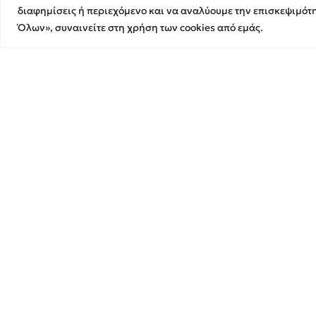
Κάθε βήμα, μαζί
διαφημίσεις ή περιεχόμενο και να αναλύουμε την επισκεψιμότ
Λογιστικές & Φορολογικές
Όλων», συναινείτε στη χρήση των cookies από εμάς.
Υπηρεσίες
Ελεγκτική Εταιρεία Ορκωτών Ε