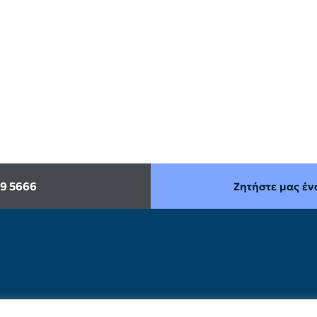
99 5666
Ζητήστε μας έν
Σχετικά με εμάς
Insights
Πο
Ο Όμιλος
Νέα
Όρ
Η Ομάδα μας
Άρθρα