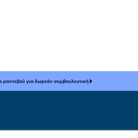
α ραντεβού για δωρεάν συμβουλευτική
λιτική Απορρήτου
οι Χρήσης