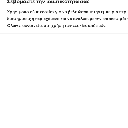
Χρηματοικοικονομικές &
Σεβόμαστε την ιδιωτικότητά σας
Συμβουλευτικές Υπηρεσίες
Χρησιμοποιούμε cookies για να βελτιώσουμε την εμπειρία περ
Υπηρεσίες Ανάπτυξης και
Η επιτυχία σας 
διαφημίσεις ή περιεχόμενο και να αναλύουμε την επισκεψιμότ
Καινοτομίας
Κάθε βήμα, μαζί
Όλων», συναινείτε στη χρήση των cookies από εμάς.
Λογιστικές & Φορολογικές
Υπηρεσίες
Ελεγκτική Εταιρεία Ορκωτών Ε