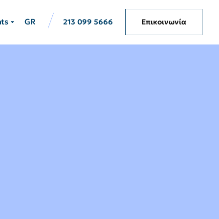
hts
GR
213 099 5666
Επικοινωνία