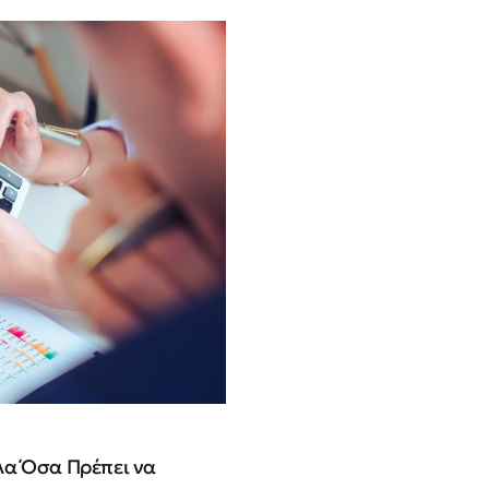
λα Όσα Πρέπει να