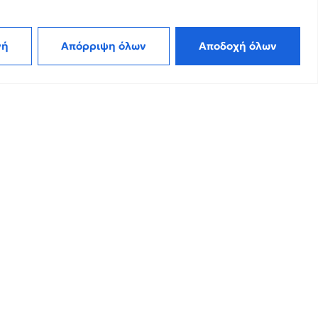
ιτική Cookies
 τα νέα μας! Εγγραφείτε στο Newsletter!
A Kudos Greece
γή
Απόρριψη όλων
Αποδοχή όλων
2026
Εγγραφή