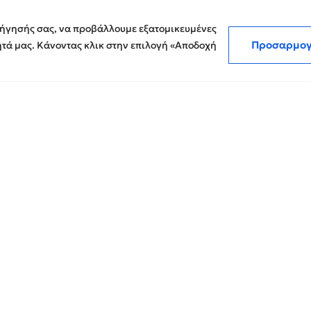
Πολ
Ευκαιρίες Καριέρας
ΜΜΕ
Μην χάσετε
Στρατηγικές Συνεργασίες
CP
ιήγησής σας, να προβάλλουμε εξατομικευμένες
είναι δέσμευσή μας.
Προσαρμο
ητά μας. Κάνοντας κλικ στην επιλογή «Αποδοχή
Memberships
© 
.
Εκθέσεις Διαφάνειας
Επικοινωνία
λεγκτών στην Ελλάδα