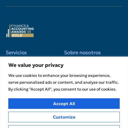
Servicios
Sobre nosotros
Servicios de Auditoría y
El Grupo
We value your privacy
Control Garantía
Nuestro equipo
We use cookies to enhance your browsing experience,
Financiero Servicios de
Oportunidades
asesoramiento
serve personalized ads or content, and analyze our traffic.
profesionales
By clicking "Accept All", you consent to our use of cookies.
Servicios de Desarrollo e
Asociaciones estratégicas
Innovación
Afiliaciones
Contabilidad y Servicios
Accept All
fiscales
Informes de Transparencia
Ponte en contacto con
Customize