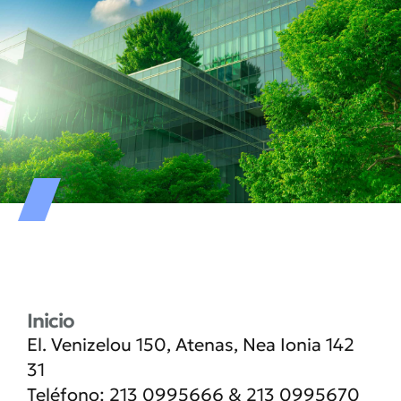
Inicio
El. Venizelou 150, Atenas,
Nea Ionia 142
31
Teléfono:
213 0995666
&
213 0995670