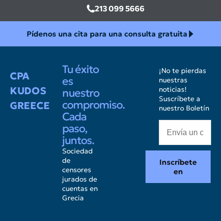
213 099 5666
Pídenos una cita para una consulta gratuita
Tu éxito
¡No te pierdas
CPA
es
nuestras
KUDOS
noticias!
nuestro
Suscríbete a
compromiso.
GREECE
nuestro Boletín
Cada
paso,
juntos.
Sociedad
de
Inscríbete
censores
en
jurados de
cuentas en
Grecia