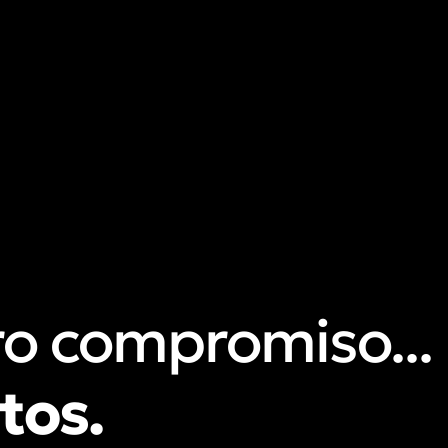
ro compromiso...
t
o
s
.