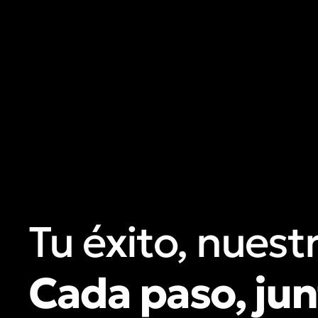
Tu éxito, nuest
C
a
d
a
p
a
s
o
,
j
u
n