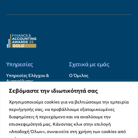
Υπηρεσίες
Σχετικά με εμάς
Υπηρεσίες Ελέγχου &
Ο Όμιλος
Διασφάλισης
Η Ομάδα μας
Χρηματοικοικονομικές &
Σεβόμαστε την ιδιωτικότητά σας
Ευκαιρίες Καριέρας
Συμβουλευτικές Υπηρεσίες
Στρατηγικές Συνεργασίες
Χρησιμοποιούμε cookies για να βελτιώσουμε την εμπειρία
Υπηρεσίες Ανάπτυξης και
περιήγησής σας, να προβάλλουμε εξατομικευμένες
Καινοτομίας
Memberships
διαφημίσεις ή περιεχόμενο και να αναλύουμε την
Λογιστικές & Φορολογικές
Εκθέσεις Διαφάνειας
Υπηρεσίες
επισκεψιμότητά μας. Κάνοντας κλικ στην επιλογή
Επικοινωνία
«Αποδοχή Όλων», συναινείτε στη χρήση των cookies από