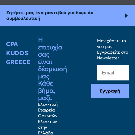
Ζητήστε μας ένα ραντεβού για δωρεάν
συμβουλευτική
Η
Μην χάσετε τα
CPA
επιτυχία
νέα μας!
KUDOS
Εγγραφείτε στο
σας
Newsletter!
είναι
GREECE
δέσμευσή
μας.
Κάθε
βήμα,
Εγγραφή
μαζί.
Ελεγκτική
Εταιρεία
Ορκωτών
Ελεγκτών
στην
Ελλάδα