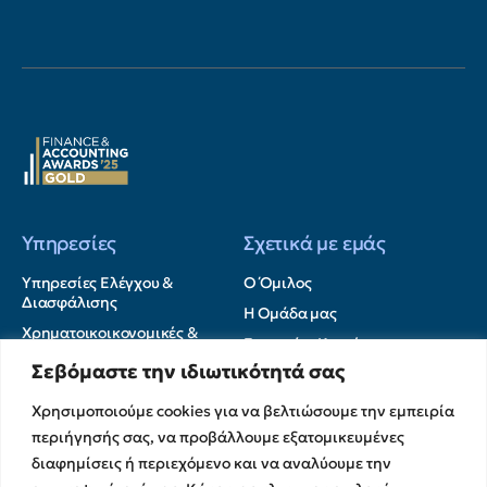
Υπηρεσίες
Σχετικά με εμάς
Υπηρεσίες Ελέγχου &
Ο Όμιλος
Διασφάλισης
Η Ομάδα μας
Χρηματοικοικονομικές &
Ευκαιρίες Καριέρας
Συμβουλευτικές Υπηρεσίες
Σεβόμαστε την ιδιωτικότητά σας
Στρατηγικές Συνεργασίες
Υπηρεσίες Ανάπτυξης και
Καινοτομίας
Memberships
Χρησιμοποιούμε cookies για να βελτιώσουμε την εμπειρία
Λογιστικές & Φορολογικές
Εκθέσεις Διαφάνειας
περιήγησής σας, να προβάλλουμε εξατομικευμένες
Υπηρεσίες
διαφημίσεις ή περιεχόμενο και να αναλύουμε την
Επικοινωνία