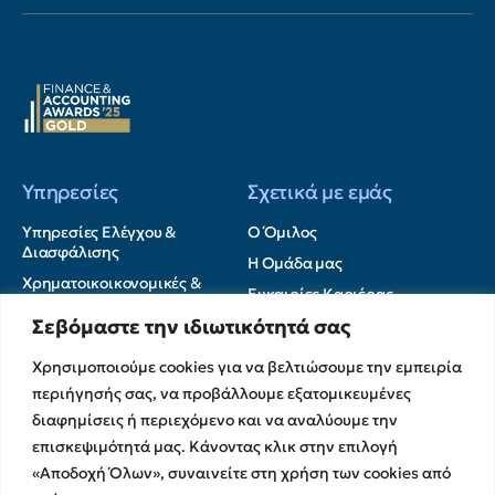
Υπηρεσίες
Σχετικά με εμάς
Υπηρεσίες Ελέγχου &
Ο Όμιλος
Διασφάλισης
Η Ομάδα μας
Χρηματοικοικονομικές &
Ευκαιρίες Καριέρας
Συμβουλευτικές Υπηρεσίες
Σεβόμαστε την ιδιωτικότητά σας
Στρατηγικές Συνεργασίες
Υπηρεσίες Ανάπτυξης και
Καινοτομίας
Memberships
Χρησιμοποιούμε cookies για να βελτιώσουμε την εμπειρία
Λογιστικές & Φορολογικές
Εκθέσεις Διαφάνειας
περιήγησής σας, να προβάλλουμε εξατομικευμένες
Υπηρεσίες
Επικοινωνία
διαφημίσεις ή περιεχόμενο και να αναλύουμε την
επισκεψιμότητά μας. Κάνοντας κλικ στην επιλογή
Insights
«Αποδοχή Όλων», συναινείτε στη χρήση των cookies από