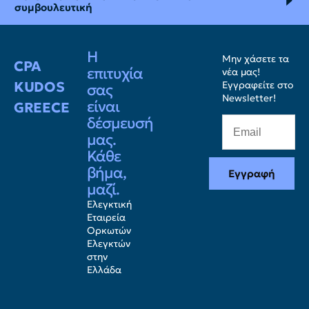
συμβουλευτική
Η
Μην χάσετε τα
CPA
επιτυχία
νέα μας!
KUDOS
Εγγραφείτε στο
σας
Newsletter!
είναι
GREECE
δέσμευσή
μας.
Κάθε
βήμα,
Εγγραφή
μαζί.
Ελεγκτική
Εταιρεία
Ορκωτών
Ελεγκτών
στην
Ελλάδα