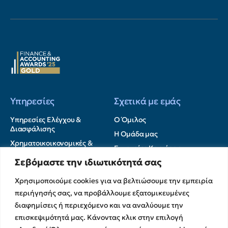
Υπηρεσίες
Σχετικά με εμάς
Υπηρεσίες Ελέγχου &
Ο Όμιλος
Διασφάλισης
Η Ομάδα μας
Χρηματοικοικονομικές &
Ευκαιρίες Καριέρας
Συμβουλευτικές Υπηρεσίες
Σεβόμαστε την ιδιωτικότητά σας
Στρατηγικές Συνεργασίες
Υπηρεσίες Ανάπτυξης και
Καινοτομίας
Memberships
Χρησιμοποιούμε cookies για να βελτιώσουμε την εμπειρία
Λογιστικές & Φορολογικές
Εκθέσεις Διαφάνειας
περιήγησής σας, να προβάλλουμε εξατομικευμένες
Υπηρεσίες
διαφημίσεις ή περιεχόμενο και να αναλύουμε την
Επικοινωνία
επισκεψιμότητά μας. Κάνοντας κλικ στην επιλογή