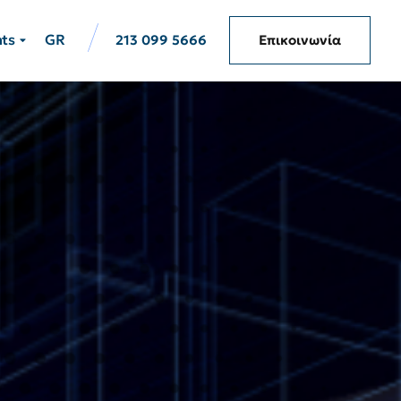
hts
GR
213 099 5666
Επικοινωνία