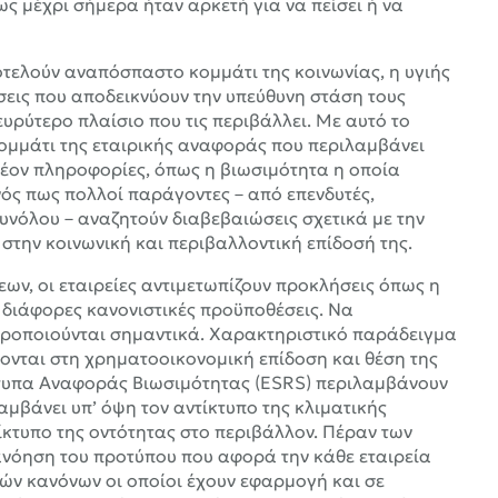
 μέχρι σήμερα ήταν αρκετή για να πείσει ή να
οτελούν αναπόσπαστο κομμάτι της κοινωνίας, η υγιής
σεις που αποδεικνύουν την υπεύθυνη στάση τους
ευρύτερο πλαίσιο που τις περιβάλλει. Με αυτό το
ομμάτι της εταιρικής αναφοράς που περιλαμβάνει
λέον πληροφορίες, όπως η βιωσιμότητα η οποία
νός πως πολλοί παράγοντες – από επενδυτές,
υνόλου – αναζητούν διαβεβαιώσεις σχετικά με την
 στην κοινωνική και περιβαλλοντική επίδοσή της.
ων, οι εταιρείες αντιμετωπίζουν προκλήσεις όπως η
 διάφορες κανονιστικές προϋποθέσεις. Να
οροποιούνται σημαντικά. Χαρακτηριστικό παράδειγμα
νονται στη χρηματοοικονομική επίδοση και θέση της
ότυπα Αναφοράς Βιωσιμότητας (ESRS) περιλαμβάνουν
λαμβάνει υπ’ όψη τον αντίκτυπο της κλιματικής
ίκτυπο της οντότητας στο περιβάλλον. Πέραν των
τανόηση του προτύπου που αφορά την κάθε εταιρεία
ών κανόνων οι οποίοι έχουν εφαρμογή και σε