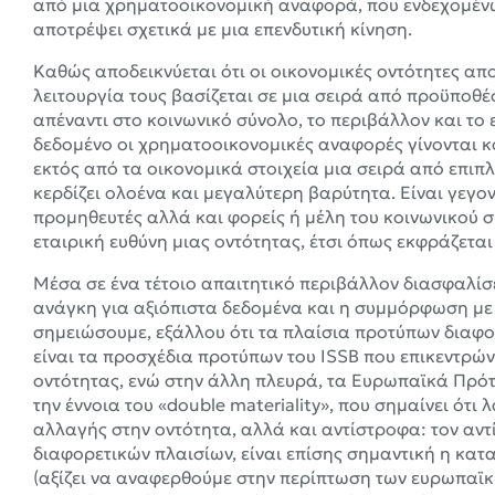
από μια χρηματοοικονομική αναφορά, που ενδεχομένως
αποτρέψει σχετικά με μια επενδυτική κίνηση.
Καθώς αποδεικνύεται ότι οι οικονομικές οντότητες απ
λειτουργία τους βασίζεται σε μια σειρά από προϋποθέ
απέναντι στο κοινωνικό σύνολο, το περιβάλλον και το 
δεδομένο οι χρηματοοικονομικές αναφορές γίνονται κ
εκτός από τα οικονομικά στοιχεία μια σειρά από επιπ
κερδίζει ολοένα και μεγαλύτερη βαρύτητα. Είναι γεγο
προμηθευτές αλλά και φορείς ή μέλη του κοινωνικού σ
εταιρική ευθύνη μιας οντότητας, έτσι όπως εκφράζεται
Μέσα σε ένα τέτοιο απαιτητικό περιβάλλον διασφαλίσε
ανάγκη για αξιόπιστα δεδομένα και η συμμόρφωση με
σημειώσουμε, εξάλλου ότι τα πλαίσια προτύπων διαφ
είναι τα προσχέδια προτύπων του ISSB που επικεντρώ
οντότητας, ενώ στην άλλη πλευρά, τα Ευρωπαϊκά Πρ
την έννοια του «double materiality», που σημαίνει ότι 
αλλαγής στην οντότητα, αλλά και αντίστροφα: τον αντ
διαφορετικών πλαισίων, είναι επίσης σημαντική η κα
(αξίζει να αναφερθούμε στην περίπτωση των ευρωπαϊκ