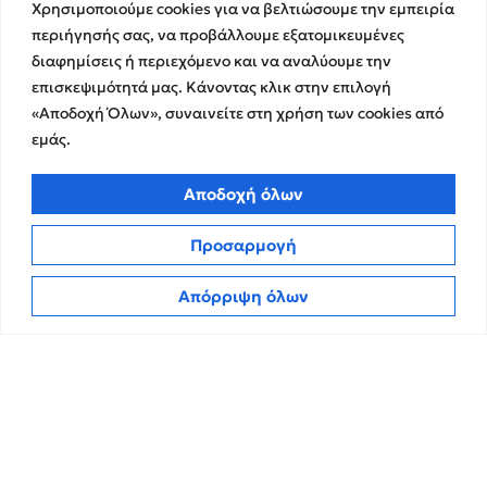
Χρησιμοποιούμε cookies για να βελτιώσουμε την εμπειρία
Χρηματοικοικονομικές &
Ευκαιρίες Καριέρας
περιήγησής σας, να προβάλλουμε εξατομικευμένες
Συμβουλευτικές Υπηρεσίες
Στρατηγικές Συνεργασίες
διαφημίσεις ή περιεχόμενο και να αναλύουμε την
Υπηρεσίες Ανάπτυξης και
Καινοτομίας
επισκεψιμότητά μας. Κάνοντας κλικ στην επιλογή
Memberships
«Αποδοχή Όλων», συναινείτε στη χρήση των cookies από
Λογιστικές & Φορολογικές
Εκθέσεις Διαφάνειας
Υπηρεσίες
εμάς.
Επικοινωνία
Αποδοχή όλων
Insights
Πολιτική Απορρήτου
Νέα
Προσαρμογή
Όροι Χρήσης
Άρθρα
Πολιτική Cookies
Απόρριψη όλων
ΜΜΕ
CPA Kudos Greece
© 2026