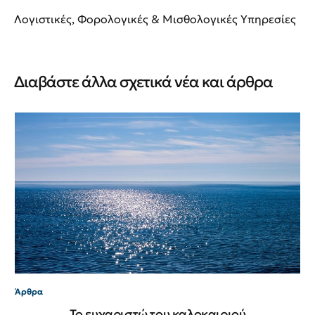
Λογιστικές, Φορολογικές & Μισθολογικές Υπηρεσίες
Διαβάστε άλλα σχετικά νέα και άρθρα
Άρ
Εμ
Gr
Άρθρα
Το ευχαριστώ του καλοκαιριού