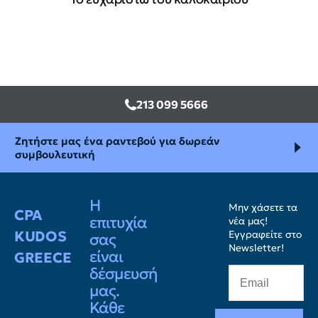
213 099 5666
Ζητήστε μας ένα ραντεβού για δωρεάν
συμβουλευτική
Η
Μην χάσετε τα
CPA
επιτυχία
νέα μας!
KUDOS
Εγγραφείτε στο
σας
Newsletter!
είναι
GREECE
δέσμευσή
μας.
Κάθε