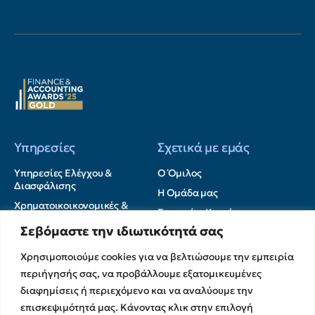
Υπηρεσίες
Σχετικά με εμάς
Υπηρεσίες Ελέγχου &
Ο Όμιλος
Διασφάλισης
Η Ομάδα μας
Χρηματοικοικονομικές &
Ευκαιρίες Καριέρας
Συμβουλευτικές Υπηρεσίες
Σεβόμαστε την ιδιωτικότητά σας
Στρατηγικές Συνεργασίες
Υπηρεσίες Ανάπτυξης και
Καινοτομίας
Memberships
Χρησιμοποιούμε cookies για να βελτιώσουμε την εμπειρία
Λογιστικές & Φορολογικές
Εκθέσεις Διαφάνειας
περιήγησής σας, να προβάλλουμε εξατομικευμένες
Υπηρεσίες
διαφημίσεις ή περιεχόμενο και να αναλύουμε την
Επικοινωνία
επισκεψιμότητά μας. Κάνοντας κλικ στην επιλογή