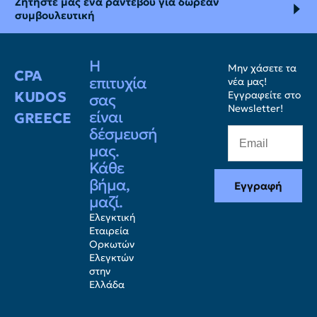
Ζητήστε μας ένα ραντεβού για δωρεάν
συμβουλευτική
Η
Μην χάσετε τα
CPA
επιτυχία
νέα μας!
KUDOS
Εγγραφείτε στο
σας
Newsletter!
είναι
GREECE
δέσμευσή
μας.
Κάθε
βήμα,
Εγγραφή
μαζί.
Ελεγκτική
Εταιρεία
Ορκωτών
Ελεγκτών
στην
Ελλάδα