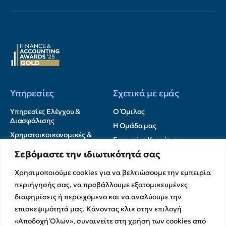
Υπηρεσίες
Σχετικά με εμάς
Υπηρεσίες Ελέγχου &
Ο Όμιλος
Διασφάλισης
Η Ομάδα μας
Χρηματοικοικονομικές &
Ευκαιρίες Καριέρας
Συμβουλευτικές Υπηρεσίες
Σεβόμαστε την ιδιωτικότητά σας
Στρατηγικές Συνεργασίες
Υπηρεσίες Ανάπτυξης και
Καινοτομίας
Memberships
Χρησιμοποιούμε cookies για να βελτιώσουμε την εμπειρία
Λογιστικές & Φορολογικές
Εκθέσεις Διαφάνειας
περιήγησής σας, να προβάλλουμε εξατομικευμένες
Υπηρεσίες
Επικοινωνία
διαφημίσεις ή περιεχόμενο και να αναλύουμε την
επισκεψιμότητά μας. Κάνοντας κλικ στην επιλογή
Insights
«Αποδοχή Όλων», συναινείτε στη χρήση των cookies από