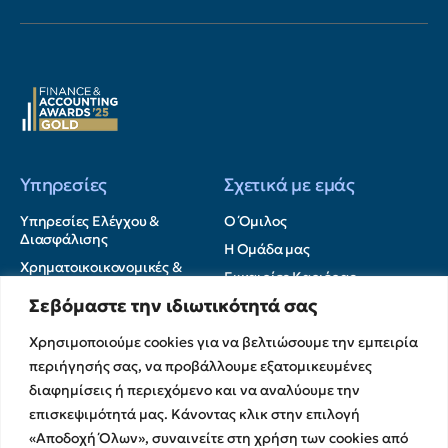
Υπηρεσίες
Σχετικά με εμάς
Υπηρεσίες Ελέγχου &
Ο Όμιλος
Διασφάλισης
Η Ομάδα μας
Χρηματοικοικονομικές &
Ευκαιρίες Καριέρας
Συμβουλευτικές Υπηρεσίες
Σεβόμαστε την ιδιωτικότητά σας
Στρατηγικές Συνεργασίες
Υπηρεσίες Ανάπτυξης και
Καινοτομίας
Memberships
Χρησιμοποιούμε cookies για να βελτιώσουμε την εμπειρία
Λογιστικές & Φορολογικές
Εκθέσεις Διαφάνειας
περιήγησής σας, να προβάλλουμε εξατομικευμένες
Υπηρεσίες
Επικοινωνία
διαφημίσεις ή περιεχόμενο και να αναλύουμε την
επισκεψιμότητά μας. Κάνοντας κλικ στην επιλογή
Insights
«Αποδοχή Όλων», συναινείτε στη χρήση των cookies από