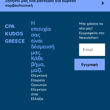
Ζητήστε μας ένα ραντεβού για δωρεάν
συμβουλευτική
Η
Μην χάσετε τα
CPA
επιτυχία
νέα μας!
KUDOS
Εγγραφείτε στο
σας
Newsletter!
είναι
GREECE
δέσμευσή
μας.
Κάθε
βήμα,
Εγγραφή
μαζί.
Ελεγκτική
Εταιρεία
Ορκωτών
Ελεγκτών
στην
Ελλάδα