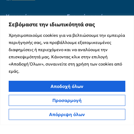
Υπηρεσίες
Σχετικά με εμάς
Σεβόμαστε την ιδιωτικότητά σας
Υπηρεσίες Ελέγχου &
Ο Όμιλος
Διασφάλισης
Χρησιμοποιούμε cookies για να βελτιώσουμε την εμπειρία
Η Ομάδα μας
Χρηματοικοικονομικές &
περιήγησής σας, να προβάλλουμε εξατομικευμένες
Ευκαιρίες Καριέρας
Συμβουλευτικές Υπηρεσίες
διαφημίσεις ή περιεχόμενο και να αναλύουμε την
Στρατηγικές Συνεργασίες
Υπηρεσίες Ανάπτυξης και
επισκεψιμότητά μας. Κάνοντας κλικ στην επιλογή
Καινοτομίας
Memberships
«Αποδοχή Όλων», συναινείτε στη χρήση των cookies από
Λογιστικές & Φορολογικές
Εκθέσεις Διαφάνειας
εμάς.
Υπηρεσίες
Επικοινωνία
Αποδοχή όλων
Insights
Προσαρμογή
Πολιτική Απορρήτου
Νέα
Όροι Χρήσης
Άρθρα
Απόρριψη όλων
Πολιτική Cookies
ΜΜΕ
CPA Kudos Greece