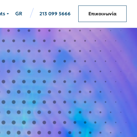
hts
GR
213 099 5666
Επικοινωνία