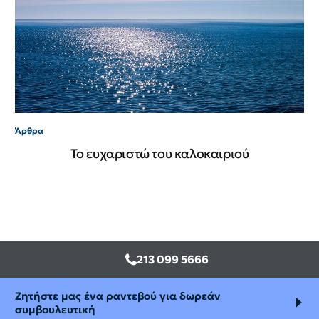
Εμ
Gr
Άρθρα
Το ευχαριστώ του καλοκαιριού
213 099 5666
Ζητήστε μας ένα ραντεβού για δωρεάν
συμβουλευτική