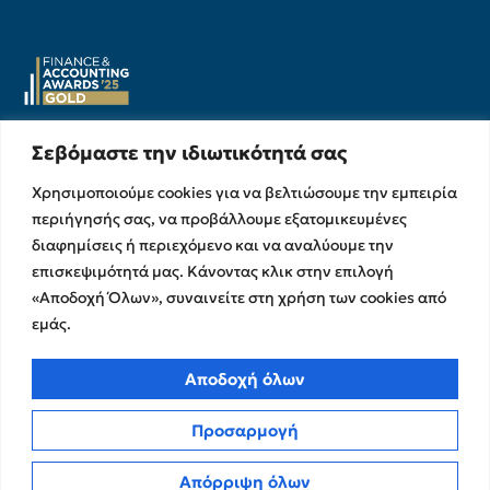
Σεβόμαστε την ιδιωτικότητά σας
Υπηρεσίες
Σχετικά με εμάς
Χρησιμοποιούμε cookies για να βελτιώσουμε την εμπειρία
Υπηρεσίες Ελέγχου &
Ο Όμιλος
περιήγησής σας, να προβάλλουμε εξατομικευμένες
Διασφάλισης
Η Ομάδα μας
διαφημίσεις ή περιεχόμενο και να αναλύουμε την
Χρηματοικοικονομικές &
Ευκαιρίες Καριέρας
επισκεψιμότητά μας. Κάνοντας κλικ στην επιλογή
Συμβουλευτικές Υπηρεσίες
Στρατηγικές Συνεργασίες
«Αποδοχή Όλων», συναινείτε στη χρήση των cookies από
Υπηρεσίες Ανάπτυξης και
εμάς.
Καινοτομίας
Memberships
Λογιστικές & Φορολογικές
Εκθέσεις Διαφάνειας
Υπηρεσίες
Αποδοχή όλων
Επικοινωνία
Προσαρμογή
Insights
Πολιτική Απορρήτου
Νέα
Απόρριψη όλων