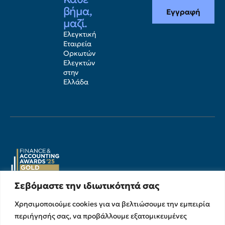
βήμα,
Εγγραφή
μαζί.
Ελεγκτική
Εταιρεία
Ορκωτών
Ελεγκτών
στην
Ελλάδα
Σεβόμαστε την ιδιωτικότητά σας
Υπηρεσίες
Σχετικά με εμάς
Χρησιμοποιούμε cookies για να βελτιώσουμε την εμπειρία
περιήγησής σας, να προβάλλουμε εξατομικευμένες
Υπηρεσίες Ελέγχου &
Ο Όμιλος