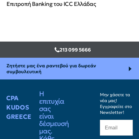
Επιτροπή Banking του ICC Ελλάδας
213 099 5666
Ζητήστε μας ένα ραντεβού για δωρεάν
συμβουλευτική
Η
Μην χάσετε τα
CPA
επιτυχία
νέα μας!
KUDOS
Εγγραφείτε στο
σας
Newsletter!
είναι
GREECE
δέσμευσή
μας.
Κάθε