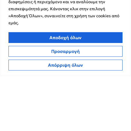
Διασφάλισης
διαφημίσεις ή περιεχόμενο και να αναλύουμε την
Η Ομάδα μας
Χρηματοικοικονομικές &
επισκεψιμότητά μας. Κάνοντας κλικ στην επιλογή
Ευκαιρίες Καριέρας
Συμβουλευτικές Υπηρεσίες
«Αποδοχή Όλων», συναινείτε στη χρήση των cookies από
Στρατηγικές Συνεργασίες
Υπηρεσίες Ανάπτυξης και
εμάς.
Καινοτομίας
Memberships
Λογιστικές & Φορολογικές
Εκθέσεις Διαφάνειας
Αποδοχή όλων
Υπηρεσίες
Επικοινωνία
Προσαρμογή
Insights
Απόρριψη όλων
Πολιτική Απορρήτου
Νέα
Όροι Χρήσης
Άρθρα
Πολιτική Cookies
ΜΜΕ
CPA Kudos Greece
© 2026