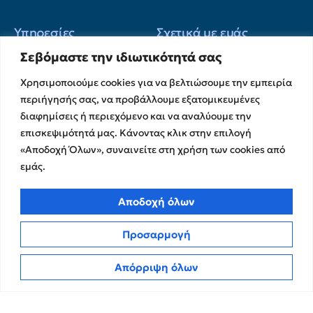
Υπηρεσίες
Σχετικά με εμάς
Σεβόμαστε την ιδιωτικότητά σας
Υπηρεσίες Ελέγχου &
Ο Όμιλος
Διασφάλισης
Η Ομάδα μας
Χρησιμοποιούμε cookies για να βελτιώσουμε την εμπειρία
Χρηματοικοικονομικές &
Ευκαιρίες Καριέρας
περιήγησής σας, να προβάλλουμε εξατομικευμένες
Συμβουλευτικές Υπηρεσίες
διαφημίσεις ή περιεχόμενο και να αναλύουμε την
Στρατηγικές Συνεργασίες
Υπηρεσίες Ανάπτυξης και
επισκεψιμότητά μας. Κάνοντας κλικ στην επιλογή
Καινοτομίας
Memberships
«Αποδοχή Όλων», συναινείτε στη χρήση των cookies από
Λογιστικές & Φορολογικές
Εκθέσεις Διαφάνειας
εμάς.
Υπηρεσίες
Επικοινωνία
Αποδοχή όλων
Insights
Πολιτική Απορρήτου
Νέα
Προσαρμογή
Όροι Χρήσης
Άρθρα
Απόρριψη όλων
Πολιτική Cookies
ΜΜΕ
CPA Kudos Greece
© 2026