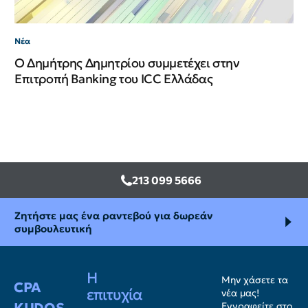
Νέα
Ο Δημήτρης Δημητρίου συμμετέχει στην
Επιτροπή Banking του ICC Ελλάδας
213 099 5666
Ζητήστε μας ένα ραντεβού για δωρεάν
συμβουλευτική
Η
Μην χάσετε τα
CPA
επιτυχία
νέα μας!
KUDOS
Εγγραφείτε στο