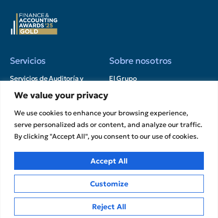
Servicios
Sobre nosotros
Servicios de Auditoría y
El Grupo
Control Garantía
Nuestro equipo
We value your privacy
Financiero Servicios de
Oportunidades
asesoramiento
We use cookies to enhance your browsing experience,
profesionales
Servicios de Desarrollo e
serve personalized ads or content, and analyze our traffic.
Asociaciones estratégicas
Innovación
By clicking "Accept All", you consent to our use of cookies.
Afiliaciones
Contabilidad y Servicios
fiscales
Informes de Transparencia
Accept All
Ponte en contacto con
Customize
Perspectivas
Reject All
Política de privacidad
Sin categorizar