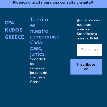
Pídenos una cita para una consulta gratuita
Tu éxito
¡No te pierdas
CPA
es
nuestras
KUDOS
noticias!
nuestro
Suscríbete a
compromiso.
GREECE
nuestro Boletín
Cada
paso,
juntos.
Sociedad
de
Inscríbete
censores
en
jurados de
cuentas en
Grecia