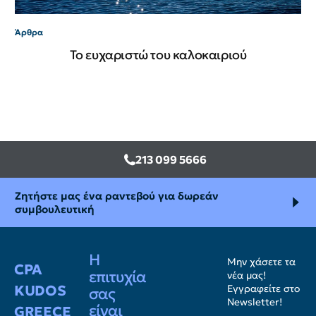
Άρθρα
Το ευχαριστώ του καλοκαιριού
213 099 5666
Ζητήστε μας ένα ραντεβού για δωρεάν
συμβουλευτική
Η
Μην χάσετε τα
CPA
επιτυχία
νέα μας!
KUDOS
Εγγραφείτε στο
σας
Newsletter!
είναι
GREECE