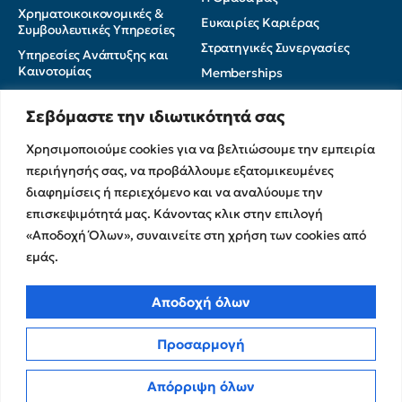
Χρηματοικοικονομικές &
Ευκαιρίες Καριέρας
Συμβουλευτικές Υπηρεσίες
Στρατηγικές Συνεργασίες
Υπηρεσίες Ανάπτυξης και
Καινοτομίας
Memberships
Λογιστικές & Φορολογικές
Εκθέσεις Διαφάνειας
Υπηρεσίες
Σεβόμαστε την ιδιωτικότητά σας
Επικοινωνία
Χρησιμοποιούμε cookies για να βελτιώσουμε την εμπειρία
Insights
περιήγησής σας, να προβάλλουμε εξατομικευμένες
διαφημίσεις ή περιεχόμενο και να αναλύουμε την
Πολιτική Απορρήτου
Νέα
επισκεψιμότητά μας. Κάνοντας κλικ στην επιλογή
Όροι Χρήσης
Άρθρα
«Αποδοχή Όλων», συναινείτε στη χρήση των cookies από
Πολιτική Cookies
ΜΜΕ
εμάς.
CPA Kudos Greece
© 2026
Αποδοχή όλων
Προσαρμογή
Απόρριψη όλων