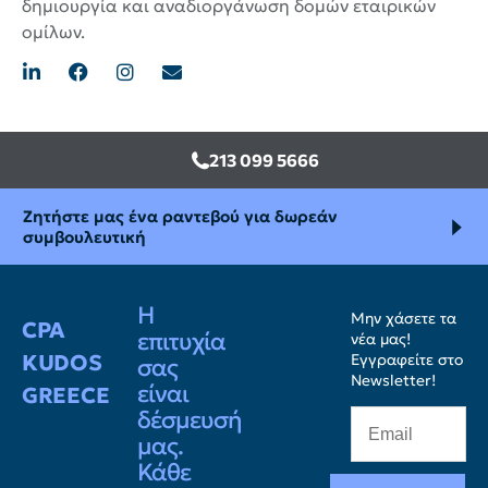
δημιουργία και αναδιοργάνωση δομών εταιρικών
ομίλων.
213 099 5666
Ζητήστε μας ένα ραντεβού για δωρεάν
συμβουλευτική
Η
Μην χάσετε τα
CPA
επιτυχία
νέα μας!
KUDOS
Εγγραφείτε στο
σας
Newsletter!
είναι
GREECE
δέσμευσή
μας.
Κάθε