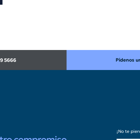
99 5666
Pídenos un
¡No te pier
stro compromiso.