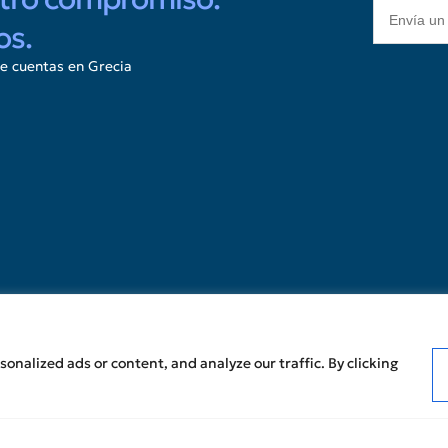
os.
e cuentas en Grecia
Sobre nosotros
Perspectivas
Pol
El Grupo
Sin categorizar
Con
Nuestro equipo
Pol
Oportunidades
profesionales
CP
Asociaciones estratégicas
© 
Afiliaciones
Informes de Transparencia
Ponte en contacto con
nalized ads or content, and analyze our traffic. By clicking