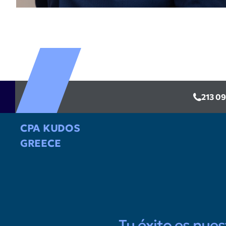
213 0
CPA KUDOS
GREECE
Tu éxito es nue