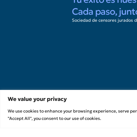
Cada paso, junt
Sociedad de censores jurados d
Servicios
Servicios de Auditoría y
Control Garantía
Financiero Servicios de
asesoramiento
Servicios de Desarrollo e
Innovación
Contabilidad y Servicios
fiscales
We value your privacy
We use cookies to enhance your browsing experience, serve perso
"Accept All", you consent to our use of cookies.