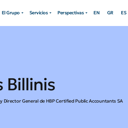
El Grupo
Servicios
Perspectivas
EN
GR
ES
Billinis
y Director General de HBP Certified Public Accountants SA