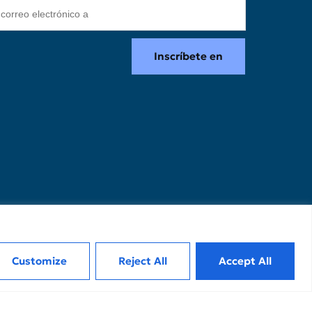
Inscríbete en
ítica de privacidad
diciones de uso
ítica de cookies
A Kudos Grecia
2026
Customize
Reject All
Accept All