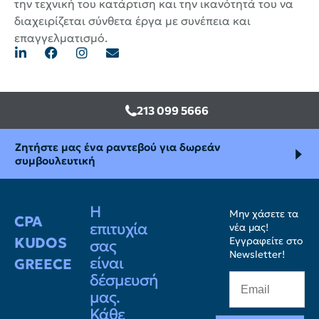
την τεχνική του κατάρτιση και την ικανότητά του να
διαχειρίζεται σύνθετα έργα με συνέπεια και
επαγγελματισμό.
213 099 5666
Ζητήστε μας ένα ραντεβού για δωρεάν
συμβουλευτική
Η
Μην χάσετε τα
CPA
επιτυχία
νέα μας!
KUDOS
Εγγραφείτε στο
σας
Newsletter!
είναι
GREECE
δέσμευσή
μας.
Κάθε