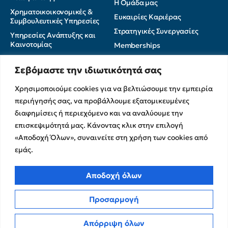
Η Ομάδα μας
Χρηματοικοικονομικές &
Ευκαιρίες Καριέρας
Συμβουλευτικές Υπηρεσίες
Στρατηγικές Συνεργασίες
Υπηρεσίες Ανάπτυξης και
Καινοτομίας
Memberships
Λογιστικές & Φορολογικές
Εκθέσεις Διαφάνειας
Υπηρεσίες
Σεβόμαστε την ιδιωτικότητά σας
Επικοινωνία
Χρησιμοποιούμε cookies για να βελτιώσουμε την εμπειρία
Insights
περιήγησής σας, να προβάλλουμε εξατομικευμένες
διαφημίσεις ή περιεχόμενο και να αναλύουμε την
Πολιτική Απορρήτου
Νέα
επισκεψιμότητά μας. Κάνοντας κλικ στην επιλογή
Όροι Χρήσης
Άρθρα
«Αποδοχή Όλων», συναινείτε στη χρήση των cookies από
Πολιτική Cookies
ΜΜΕ
εμάς.
CPA Kudos Greece
© 2026
Αποδοχή όλων
Προσαρμογή
Απόρριψη όλων