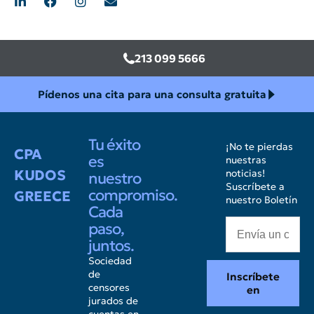
213 099 5666
Pídenos una cita para una consulta gratuita
Tu éxito
¡No te pierdas
CPA
es
nuestras
KUDOS
noticias!
nuestro
Suscríbete a
compromiso.
GREECE
nuestro Boletín
Cada
paso,
juntos.
Sociedad
de
Inscríbete
censores
en
jurados de