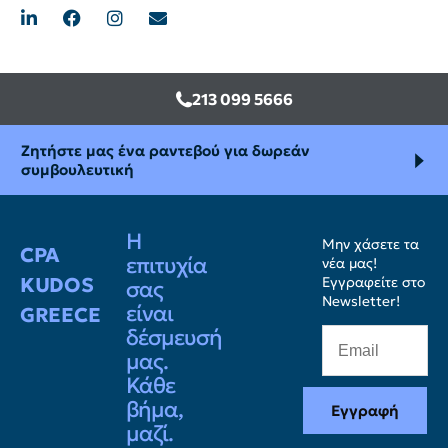
213 099 5666
Ζητήστε μας ένα ραντεβού για δωρεάν
συμβουλευτική
Η
Μην χάσετε τα
CPA
επιτυχία
νέα μας!
KUDOS
Εγγραφείτε στο
σας
Newsletter!
είναι
GREECE
δέσμευσή
μας.
Κάθε
βήμα,
Εγγραφή
μαζί.