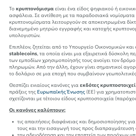
Το
κρυπτονόμισμα
είναι ένα είδος ψηφιακού ή εικον
ασφάλεια. Σε αντίθεση με τα παραδοσιακά νομίσματα 
κρυπτονομίσματα λειτουργούν σε αποκεντρωμένα δίκτυ
διανεμημένο μητρώο εγγραφής και κατοχής κρυπτονομ
υπολογιστών.
Επιπλέον, ζητείται από το Υπουργείο Οικονομικών και
stablecoins
, τα οποία είναι μια εξαιρετικά δύσκολη π
των εμποδίων χρησιμοποίησής τους ανοίγει τον δρόμ
πληρωμών. Από την άλλη, έχουν γίνει σημαντικοί αγο
το δολάριο σε μια εποχή που συμβαίνουν γεωπολιτικές 
Θεσπίζει ενιαίους κανόνες για
εκδότες κρυπτοστοιχε
πράξεις της
Ευρωπαϊκής Ένωσης
(ΕΕ) για χρηματοπιστ
σχετίζονται με τέτοιου είδους κρυπτοστοιχεία (παρόχ
Οι κανόνες καλύπτουν:
τις απαιτήσεις διαφάνειας και δημοσιοποίησης γι
τους και την εισαγωγή τους προς διαπραγμάτευσ
την αδειοδότηση και την εποπτεία των παρόχων υ