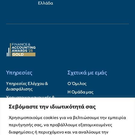
Ελλάδα
Υπηρεσίες
Σχετικά με εμάς
Υπηρεσίες Ελέγχου &
Ο Όμιλος
Διασφάλισης
Η Ομάδα μας
Χρηματοικοικονομικές &
Ευκαιρίες Καριέρας
Συμβουλευτικές Υπηρεσίες
Σεβόμαστε την ιδιωτικότητά σας
Στρατηγικές Συνεργασίες
Υπηρεσίες Ανάπτυξης και
Καινοτομίας
Memberships
Χρησιμοποιούμε cookies για να βελτιώσουμε την εμπειρία
περιήγησής σας, να προβάλλουμε εξατομικευμένες
Λογιστικές & Φορολογικές
Εκθέσεις Διαφάνειας
Υπηρεσίες
διαφημίσεις ή περιεχόμενο και να αναλύουμε την
Επικοινωνία