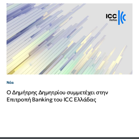
Νέ
Νέ
ΙΙ
Νέα
Ο Δημήτρης Δημητρίου συμμετέχει στην
Επιτροπή Banking του ICC Ελλάδας