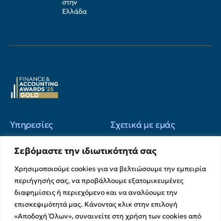
στην
Ελλάδα
Υπηρεσίες
Σχετικά με εμάς
Υπηρεσίες Ελέγχου &
Ο Όμιλος
Σεβόμαστε την ιδιωτικότητά σας
Διασφάλισης
Η Ομάδα μας
Χρηματοικοικονομικές &
Χρησιμοποιούμε cookies για να βελτιώσουμε την εμπειρία
Ευκαιρίες Καριέρας
Συμβουλευτικές Υπηρεσίες
περιήγησής σας, να προβάλλουμε εξατομικευμένες
Στρατηγικές Συνεργασίες
Υπηρεσίες Ανάπτυξης και
διαφημίσεις ή περιεχόμενο και να αναλύουμε την
Καινοτομίας
Memberships
επισκεψιμότητά μας. Κάνοντας κλικ στην επιλογή
Λογιστικές & Φορολογικές
Εκθέσεις Διαφάνειας
«Αποδοχή Όλων», συναινείτε στη χρήση των cookies από
Υπηρεσίες