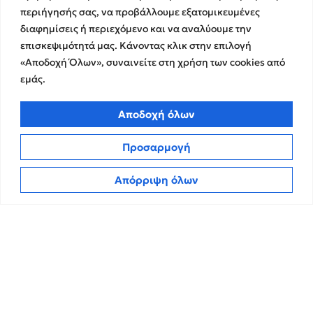
περιήγησής σας, να προβάλλουμε εξατομικευμένες
διαφημίσεις ή περιεχόμενο και να αναλύουμε την
Υπηρεσίες
Σχετικά με εμάς
επισκεψιμότητά μας. Κάνοντας κλικ στην επιλογή
«Αποδοχή Όλων», συναινείτε στη χρήση των cookies από
Υπηρεσίες Ελέγχου &
Ο Όμιλος
εμάς.
Διασφάλισης
Η Ομάδα μας
Χρηματοικοικονομικές &
Ευκαιρίες Καριέρας
Συμβουλευτικές Υπηρεσίες
Αποδοχή όλων
Στρατηγικές Συνεργασίες
Υπηρεσίες Ανάπτυξης και
Καινοτομίας
Memberships
Προσαρμογή
Λογιστικές & Φορολογικές
Εκθέσεις Διαφάνειας
Υπηρεσίες
Απόρριψη όλων
Επικοινωνία
Insights
Πολιτική Απορρήτου
Νέα
Όροι Χρήσης
Άρθρα
Πολιτική Cookies
ΜΜΕ
CPA Kudos Greece