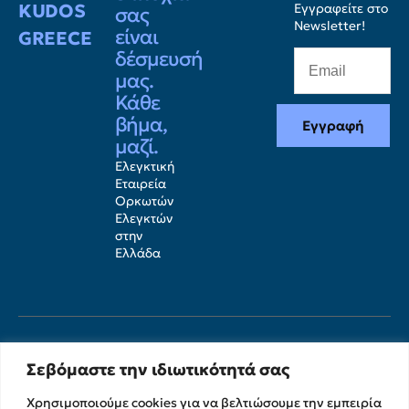
KUDOS
Εγγραφείτε στο
σας
Newsletter!
είναι
GREECE
δέσμευσή
μας.
Κάθε
βήμα,
Εγγραφή
μαζί.
Ελεγκτική
Εταιρεία
Ορκωτών
Ελεγκτών
στην
Ελλάδα
Σεβόμαστε την ιδιωτικότητά σας
Χρησιμοποιούμε cookies για να βελτιώσουμε την εμπειρία