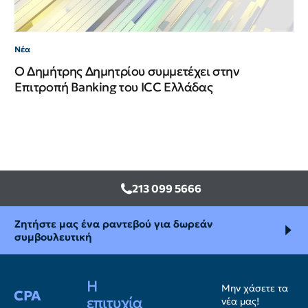
Νέα
Ο Δημήτρης Δημητρίου συμμετέχει στην
Επιτροπή Banking του ICC Ελλάδας
213 099 5666
Ζητήστε μας ένα ραντεβού για δωρεάν
συμβουλευτική
Η
Μην χάσετε τα
CPA
επιτυχία
νέα μας!