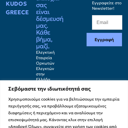
KUDOS
Εγγραφείτε στο
σας
Newsletter!
είναι
GREECE
δέσμευσή
μας.
Κάθε
βήμα,
Εγγραφή
μαζί.
Ελεγκτική
Εταιρεία
Ορκωτών
Ελεγκτών
στην
Ελλάδα
Σεβόμαστε την ιδιωτικότητά σας
Χρησιμοποιούμε cookies για να βελτιώσουμε την εμπειρία
περιήγησής σας, να προβάλλουμε εξατομικευμένες
διαφημίσεις ή περιεχόμενο και να αναλύουμε την
επισκεψιμότητά μας. Κάνοντας κλικ στην επιλογή
«Αποδοχή Όλων», συναινείτε στη χρήση των cookies από