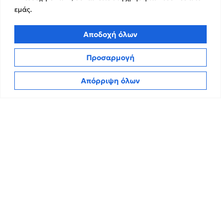
εμάς.
Υπηρεσίες
Σχετικά με εμάς
Αποδοχή όλων
Υπηρεσίες Ελέγχου &
Ο Όμιλος
Διασφάλισης
Προσαρμογή
Η Ομάδα μας
Χρηματοικοικονομικές &
Ευκαιρίες Καριέρας
Συμβουλευτικές Υπηρεσίες
Απόρριψη όλων
Στρατηγικές Συνεργασίες
Υπηρεσίες Ανάπτυξης και
Καινοτομίας
Memberships
Λογιστικές & Φορολογικές
Εκθέσεις Διαφάνειας
Υπηρεσίες
Επικοινωνία
Insights
Πολιτική Απορρήτου
Νέα
Όροι Χρήσης
Άρθρα
Πολιτική Cookies
ΜΜΕ
CPA Kudos Greece