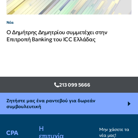
Νέα
Ο Δημήτρης Δημητρίου συμμετέχει στην
Επιτροπή Banking του ICC Ελλάδας
213 099 5666
Ζητήστε μας ένα ραντεβού για δωρεάν
συμβουλευτική
Η
Μην χάσετε τα
CPA
επιτυχία
νέα μας!