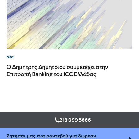
Νέ
ΙΙ
Νέα
Ο Δημήτρης Δημητρίου συμμετέχει στην
Επιτροπή Banking του ICC Ελλάδας
213 099 5666
Ζητήστε μας ένα ραντεβού για δωρεάν