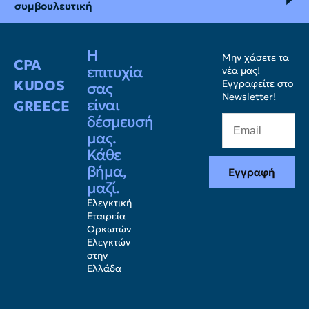
συμβουλευτική
Η
Μην χάσετε τα
CPA
επιτυχία
νέα μας!
KUDOS
Εγγραφείτε στο
σας
Newsletter!
είναι
GREECE
δέσμευσή
μας.
Κάθε
βήμα,
Εγγραφή
μαζί.
Ελεγκτική
Εταιρεία
Ορκωτών
Ελεγκτών
στην
Ελλάδα