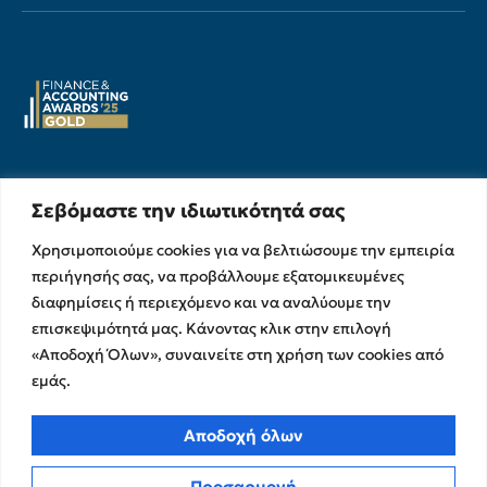
Υπηρεσίες
Σχετικά με εμάς
Σεβόμαστε την ιδιωτικότητά σας
Υπηρεσίες Ελέγχου &
Ο Όμιλος
Διασφάλισης
Χρησιμοποιούμε cookies για να βελτιώσουμε την εμπειρία
Η Ομάδα μας
περιήγησής σας, να προβάλλουμε εξατομικευμένες
Χρηματοικοικονομικές &
Ευκαιρίες Καριέρας
Συμβουλευτικές Υπηρεσίες
διαφημίσεις ή περιεχόμενο και να αναλύουμε την
Στρατηγικές Συνεργασίες
Υπηρεσίες Ανάπτυξης και
επισκεψιμότητά μας. Κάνοντας κλικ στην επιλογή
Καινοτομίας
Memberships
«Αποδοχή Όλων», συναινείτε στη χρήση των cookies από
Λογιστικές & Φορολογικές
Εκθέσεις Διαφάνειας
εμάς.
Υπηρεσίες
Επικοινωνία
Αποδοχή όλων
Insights
Προσαρμογή