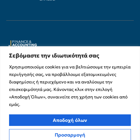
Σεβόμαστε την ιδιωτικότητά σας
Χρησιμοποιούμε cookies για να βελτιώσουμε την εμπειρία
Υπηρεσίες
Σχετικά με εμάς
περιήγησής σας, να προβάλλουμε εξατομικευμένες
διαφημίσεις ή περιεχόμενο και να αναλύουμε την
Υπηρεσίες Ελέγχου &
Ο Όμιλος
Διασφάλισης
επισκεψιμότητά μας. Κάνοντας κλικ στην επιλογή
Η Ομάδα μας
Χρηματοικοικονομικές &
«Αποδοχή Όλων», συναινείτε στη χρήση των cookies από
Ευκαιρίες Καριέρας
Συμβουλευτικές Υπηρεσίες
εμάς.
Στρατηγικές Συνεργασίες
Υπηρεσίες Ανάπτυξης και
Καινοτομίας
Memberships
Αποδοχή όλων
Λογιστικές & Φορολογικές
Εκθέσεις Διαφάνειας
Υπηρεσίες
Προσαρμογή
Επικοινωνία