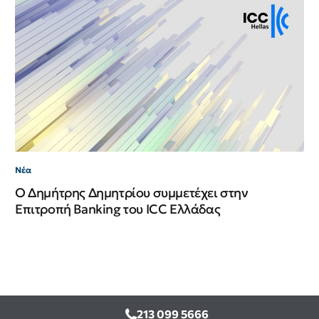
Νέ
Νέ
ΙΙ
Νέα
Ο Δημήτρης Δημητρίου συμμετέχει στην
Επιτροπή Banking του ICC Ελλάδας
213 099 5666