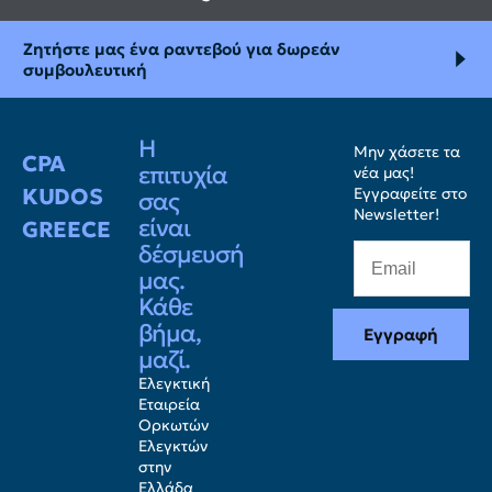
Ζητήστε μας ένα ραντεβού για δωρεάν
συμβουλευτική
Η
Μην χάσετε τα
CPA
επιτυχία
νέα μας!
KUDOS
Εγγραφείτε στο
σας
Newsletter!
είναι
GREECE
δέσμευσή
μας.
Κάθε
βήμα,
Εγγραφή
μαζί.
Ελεγκτική
Εταιρεία
Ορκωτών
Ελεγκτών
στην
Ελλάδα