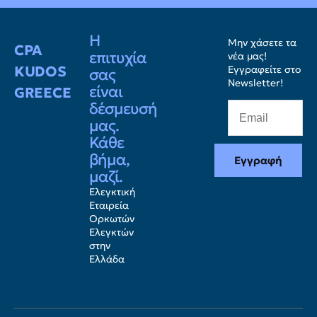
Η
Μην χάσετε τα
CPA
επιτυχία
νέα μας!
KUDOS
Εγγραφείτε στο
σας
Newsletter!
είναι
GREECE
δέσμευσή
μας.
Κάθε
βήμα,
Εγγραφή
μαζί.
Ελεγκτική
Εταιρεία
Ορκωτών
Ελεγκτών
στην
Ελλάδα