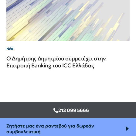
ΙΙ
Νέα
Ο Δημήτρης Δημητρίου συμμετέχει στην
Επιτροπή Banking του ICC Ελλάδας
213 099 5666
Ζητήστε μας ένα ραντεβού για δωρεάν
συμβουλευτική