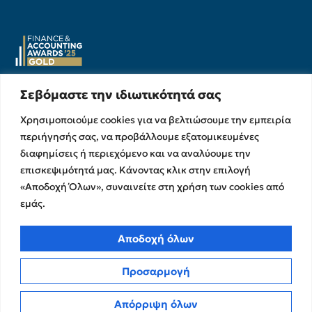
Σεβόμαστε την ιδιωτικότητά σας
Υπηρεσίες
Σχετικά με εμάς
Χρησιμοποιούμε cookies για να βελτιώσουμε την εμπειρία
Υπηρεσίες Ελέγχου &
Ο Όμιλος
περιήγησής σας, να προβάλλουμε εξατομικευμένες
Διασφάλισης
Η Ομάδα μας
διαφημίσεις ή περιεχόμενο και να αναλύουμε την
Χρηματοικοικονομικές &
Ευκαιρίες Καριέρας
επισκεψιμότητά μας. Κάνοντας κλικ στην επιλογή
Συμβουλευτικές Υπηρεσίες
«Αποδοχή Όλων», συναινείτε στη χρήση των cookies από
Στρατηγικές Συνεργασίες
Υπηρεσίες Ανάπτυξης και
εμάς.
Καινοτομίας
Memberships
Λογιστικές & Φορολογικές
Εκθέσεις Διαφάνειας
Υπηρεσίες
Αποδοχή όλων
Επικοινωνία
Προσαρμογή
Insights
Πολιτική Απορρήτου
Νέα
Απόρριψη όλων