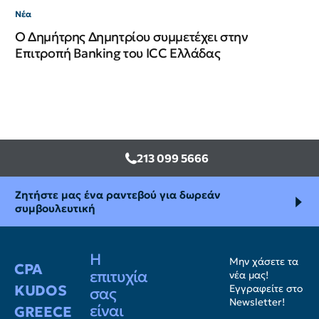
Νέα
Ο Δημήτρης Δημητρίου συμμετέχει στην
Επιτροπή Banking του ICC Ελλάδας
213 099 5666
Ζητήστε μας ένα ραντεβού για δωρεάν
συμβουλευτική
Η
Μην χάσετε τα
CPA
επιτυχία
νέα μας!
KUDOS
Εγγραφείτε στο
σας
Newsletter!
είναι
GREECE