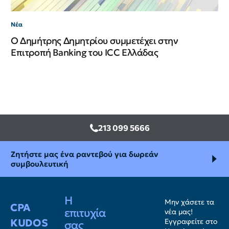
Νέα
Ο Δημήτρης Δημητρίου συμμετέχει στην
Επιτροπή Banking του ICC Ελλάδας
213 099 5666
Ζητήστε μας ένα ραντεβού για δωρεάν
συμβουλευτική
Η
Μην χάσετε τα
CPA
επιτυχία
νέα μας!
KUDOS
Εγγραφείτε στο
σας