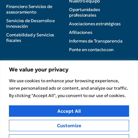
Nuestro equipo
Financiero Servicios de
Oportunidades
asesoramiento
profesionales
Servicios de Desarrollo e
Asociaciones estratégicas
Innovación
Afiliaciones
Contabilidad y Servicios
fiscales
Informes de Transparencia
Ponte en contacto con
Perspectivas
We value your privacy
Política de privacidad
Sin categorizar
We use cookies to enhance your browsing experience,
Condiciones de uso
serve personalized ads or content, and analyze our traffic.
Política de cookies
By clicking "Accept All", you consent to our use of cookies.
CPA Kudos Grecia
© 2026
Accept All
Customize