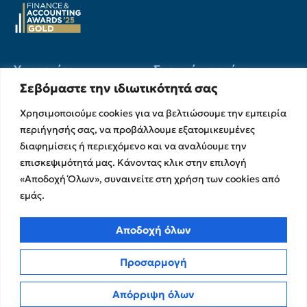
Υπηρεσίες
Σχετικά με εμάς
Σεβόμαστε την ιδιωτικότητά σας
Υπηρεσίες Ελέγχου &
Ο Όμιλος
Διασφάλισης
Χρησιμοποιούμε cookies για να βελτιώσουμε την εμπειρία
Η Ομάδα μας
Χρηματοικοικονομικές &
περιήγησής σας, να προβάλλουμε εξατομικευμένες
Ευκαιρίες Καριέρας
Συμβουλευτικές Υπηρεσίες
διαφημίσεις ή περιεχόμενο και να αναλύουμε την
Στρατηγικές Συνεργασίες
Υπηρεσίες Ανάπτυξης και
επισκεψιμότητά μας. Κάνοντας κλικ στην επιλογή
Καινοτομίας
Memberships
«Αποδοχή Όλων», συναινείτε στη χρήση των cookies από
Λογιστικές & Φορολογικές
Εκθέσεις Διαφάνειας
εμάς.
Υπηρεσίες
Επικοινωνία
Αποδοχή όλων
Insights
Προσαρμογή
Πολιτική Απορρήτου
Νέα
Όροι Χρήσης
Άρθρα
Απόρριψη όλων
Πολιτική Cookies
ΜΜΕ