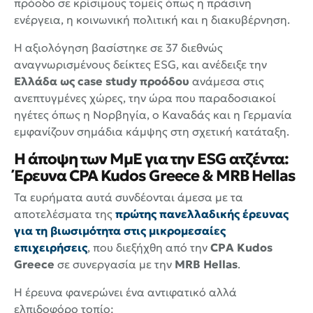
πρόοδο σε κρίσιμους τομείς όπως η πράσινη
ενέργεια, η κοινωνική πολιτική και η διακυβέρνηση.
Η αξιολόγηση βασίστηκε σε 37 διεθνώς
αναγνωρισμένους δείκτες ESG, και ανέδειξε την
Ελλάδα ως case study προόδου
ανάμεσα στις
ανεπτυγμένες χώρες, την ώρα που παραδοσιακοί
ηγέτες όπως η Νορβηγία, ο Καναδάς και η Γερμανία
εμφανίζουν σημάδια κάμψης στη σχετική κατάταξη.
Η άποψη των ΜμΕ για την ESG ατζέντα:
Έρευνα CPA Kudos Greece & MRB Hellas
Τα ευρήματα αυτά συνδέονται άμεσα με τα
αποτελέσματα της
πρώτης πανελλαδικής έρευνας
για τη βιωσιμότητα στις μικρομεσαίες
επιχειρήσεις
, που διεξήχθη από την
CPA Kudos
Greece
σε συνεργασία με την
MRB Hellas
.
Η έρευνα φανερώνει ένα αντιφατικό αλλά
ελπιδοφόρο τοπίο: