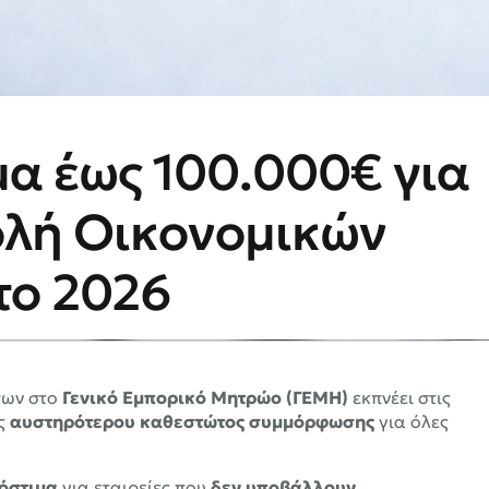
α έως 100.000€ για
λή Οικονομικών
το 2026
των στο
Γενικό Εμπορικό Μητρώο (ΓΕΜΗ)
εκπνέει στις
ός
αυστηρότερου καθεστώτος συμμόρφωσης
για όλες
όστιμα
για εταιρείες που
δεν υποβάλλουν