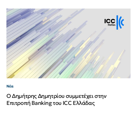
Νέ
Νέ
ΙΙ
Νέα
Ο Δημήτρης Δημητρίου συμμετέχει στην
Επιτροπή Banking του ICC Ελλάδας