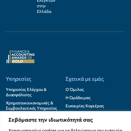
Ελεγκτών
στην
Ελλάδα
Υπηρεσίες
Σχετικά με εμάς
Υπηρεσίες Ελέγχου &
Ο Όμιλος
Διασφάλισης
Η Ομάδα μας
Χρηματοικοικονομικές &
Ευκαιρίες Καριέρας
Συμβουλευτικές Υπηρεσίες
Στρατηγικές Συνεργασίες
Υπηρεσίες Ανάπτυξης και
Σεβόμαστε την ιδιωτικότητά σας
Καινοτομίας
Memberships
Λογιστικές & Φορολογικές
Χρησιμοποιούμε cookies για να βελτιώσουμε την εμπειρία
Εκθέσεις Διαφάνειας