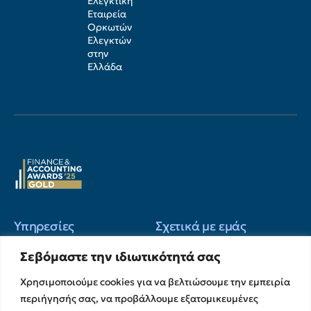
Ελεγκτική
Εταιρεία
Ορκωτών
Ελεγκτών
στην
Ελλάδα
Υπηρεσίες
Σχετικά με εμάς
Υπηρεσίες Ελέγχου &
Ο Όμιλος
Σεβόμαστε την ιδιωτικότητά σας
Διασφάλισης
Η Ομάδα μας
Χρησιμοποιούμε cookies για να βελτιώσουμε την εμπειρία
Χρηματοικοικονομικές &
Ευκαιρίες Καριέρας
Συμβουλευτικές Υπηρεσίες
περιήγησής σας, να προβάλλουμε εξατομικευμένες
Στρατηγικές Συνεργασίες