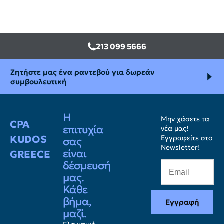
213 099 5666
Ζητήστε μας ένα ραντεβού για δωρεάν
συμβουλευτική
Η
Μην χάσετε τα
CPA
επιτυχία
νέα μας!
KUDOS
Εγγραφείτε στο
σας
Newsletter!
είναι
GREECE
δέσμευσή
μας.
Κάθε
βήμα,
Εγγραφή
μαζί.