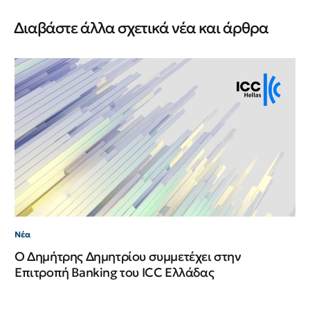
Διαβάστε άλλα σχετικά νέα και άρθρα
Νέ
Νέ
ΙΙ
Νέα
Ο Δημήτρης Δημητρίου συμμετέχει στην
Επιτροπή Banking του ICC Ελλάδας