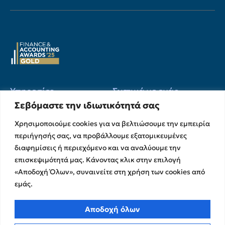
Υπηρεσίες
Σχετικά με εμάς
Σεβόμαστε την ιδιωτικότητά σας
Υπηρεσίες Ελέγχου &
Ο Όμιλος
Διασφάλισης
Χρησιμοποιούμε cookies για να βελτιώσουμε την εμπειρία
Η Ομάδα μας
Χρηματοικοικονομικές &
περιήγησής σας, να προβάλλουμε εξατομικευμένες
Ευκαιρίες Καριέρας
Συμβουλευτικές Υπηρεσίες
διαφημίσεις ή περιεχόμενο και να αναλύουμε την
Στρατηγικές Συνεργασίες
Υπηρεσίες Ανάπτυξης και
επισκεψιμότητά μας. Κάνοντας κλικ στην επιλογή
Καινοτομίας
Memberships
«Αποδοχή Όλων», συναινείτε στη χρήση των cookies από
Λογιστικές & Φορολογικές
Εκθέσεις Διαφάνειας
εμάς.
Υπηρεσίες
Επικοινωνία
Αποδοχή όλων
Insights