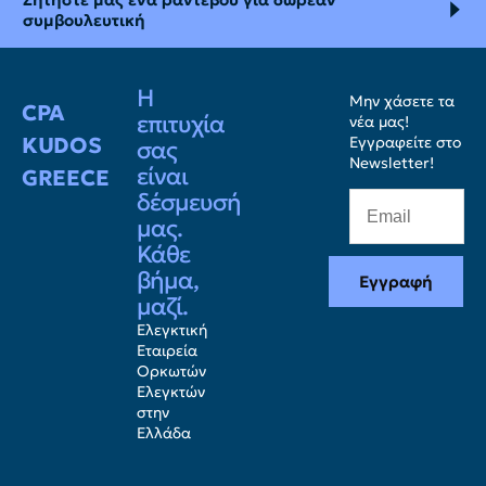
συμβουλευτική
Η
Μην χάσετε τα
CPA
επιτυχία
νέα μας!
KUDOS
Εγγραφείτε στο
σας
Newsletter!
είναι
GREECE
δέσμευσή
μας.
Κάθε
βήμα,
Εγγραφή
μαζί.
Ελεγκτική
Εταιρεία
Ορκωτών
Ελεγκτών
στην
Ελλάδα