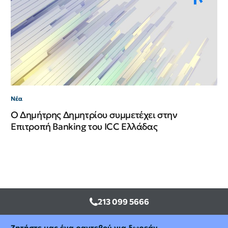
Νέ
ΙΙ
Νέα
Ο Δημήτρης Δημητρίου συμμετέχει στην
Επιτροπή Banking του ICC Ελλάδας
213 099 5666
Ζητήστε μας ένα ραντεβού για δωρεάν