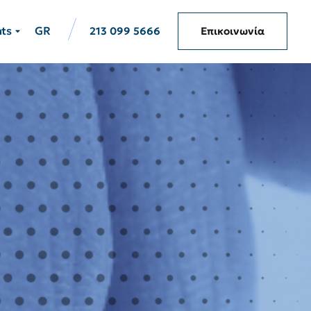
hts
GR
213 099 5666
Επικοινωνία