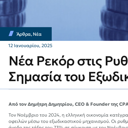
Άρθρα
,
Νέα
12 Ιανουαρίου, 2025
Νέα Ρεκόρ στις Ρυθ
Σημασία του Εξωδ
Από τον Δημήτρη Δημητρίου, CEO & Founder της CP
Τον Νοέμβριο του 2024, η ελληνική οικονομία κατέγρ
οφειλών μέσω του εξωδικαστικού μηχανισμού. Οι ρυθμί
άνοδο της τάξης του 73% σε σύγκριση με τον Νοέμβριο